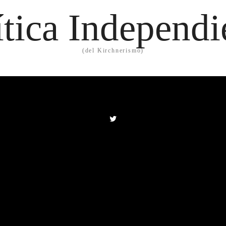
ítica Independi
(del Kirchnerismo)