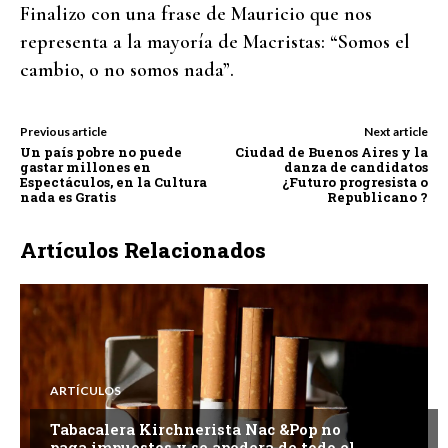
Finalizo con una frase de Mauricio que nos
representa a la mayoría de Macristas: “Somos el
cambio, o no somos nada”.
Previous article
Next article
Un país pobre no puede
Ciudad de Buenos Aires y la
gastar millones en
danza de candidatos
Espectáculos, en la Cultura
¿Futuro progresista o
nada es Gratis
Republicano ?
Artículos Relacionados
ALL
ARTÍCULOS
OPINIÓN
MORE
ARTÍCULOS
Tabacalera Kirchnerista Nac &Pop no
paga impuestos y se apodera de todo el