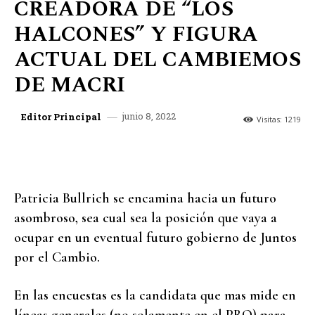
CREADORA DE “LOS
HALCONES” Y FIGURA
ACTUAL DEL CAMBIEMOS
DE MACRI
junio 8, 2022
Editor Principal
Visitas:
1219
Patricia Bullrich se encamina hacia un futuro
asombroso, sea cual sea la posición que vaya a
ocupar en un eventual futuro gobierno de Juntos
por el Cambio.
En las encuestas es la candidata que mas mide en